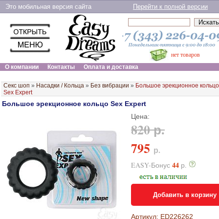
Это мобильная версия сайта
Перейти к полной версии
нет товаров
О компании
Контакты
Оплата и доставка
Секс шоп
»
Насадки / Кольца
»
Без вибрации
»
Большое эрекционное кольцо
Sex Expert
Большое эрекционное кольцо Sex Expert
Цена:
820 р.
795
р.
44
EASY-Бонус
р.
Добавить в корзину
Артикул: ED226262