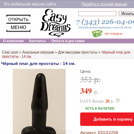
Это мобильная версия сайта
Перейти к полной версии
нет товаров
О компании
Контакты
Оплата и доставка
Секс шоп
»
Анальные игрушки
»
Для массажа простаты
»
Чёрный плаг для
простаты - 14 см.
Чёрный плаг для простаты - 14 см.
Цена:
352 р.
349
р.
20
EASY-Бонус
р.
Добавить в корзину
Артикул: ED152258