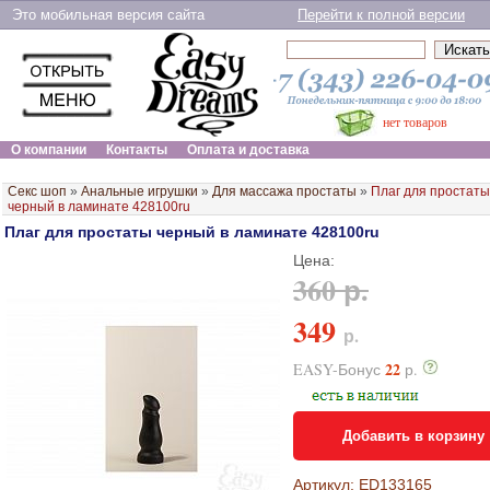
Это мобильная версия сайта
Перейти к полной версии
нет товаров
О компании
Контакты
Оплата и доставка
Секс шоп
»
Анальные игрушки
»
Для массажа простаты
»
Плаг для простаты
черный в ламинате 428100ru
Плаг для простаты черный в ламинате 428100ru
Цена:
360 р.
349
р.
22
EASY-Бонус
р.
Добавить в корзину
Артикул: ED133165