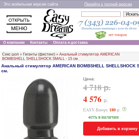
Это мобильная версия сайта
Перейти к полной версии
нет товаров
О компании
Контакты
Оплата и доставка
Секс шоп
»
Гиганты (фистинг)
»
Анальный стимулятор AMERICAN
BOMBSHELL SHELLSHOCK SMALL - 15 см.
Анальный стимулятор AMERICAN BOMBSHELL SHELLSHOCK S
см.
Цена:
4 718 р.
4 576
р.
180
EASY-Бонус
р.
Добавить в корзину