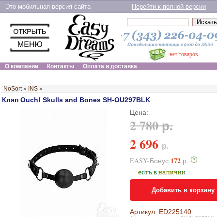
Это мобильная версия сайта
Перейти к полной версии
нет товаров
О компании
Контакты
Оплата и доставка
NoSort
»
INS
»
Кляп Ouch! Skulls and Bones SH-OU297BLK
Цена:
2 780 р.
2 696
р.
172
EASY-Бонус
р.
Добавить в корзину
Артикул: ED225140