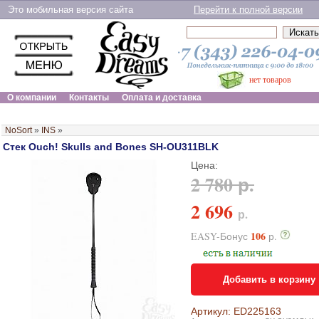
Это мобильная версия сайта
Перейти к полной версии
нет товаров
О компании
Контакты
Оплата и доставка
NoSort
»
INS
»
Стек Ouch! Skulls and Bones SH-OU311BLK
Цена:
2 780 р.
2 696
р.
106
EASY-Бонус
р.
Добавить в корзину
Артикул: ED225163