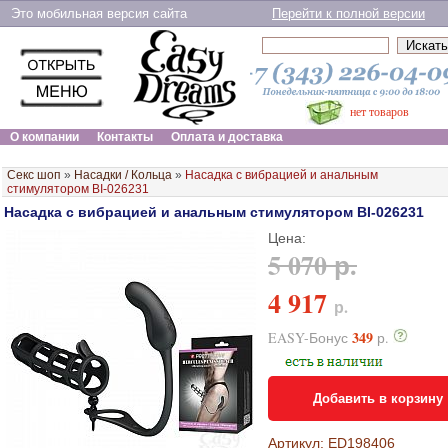
Это мобильная версия сайта
Перейти к полной версии
нет товаров
О компании
Контакты
Оплата и доставка
Секс шоп
»
Насадки / Кольца
»
Насадка с вибрацией и анальным
стимулятором BI-026231
Насадка с вибрацией и анальным стимулятором BI-026231
Цена:
5 070 р.
4 917
р.
349
EASY-Бонус
р.
Добавить в корзину
Артикул: ED198406