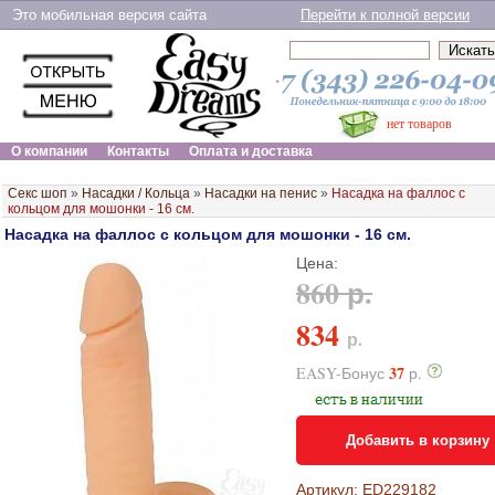
Это мобильная версия сайта
Перейти к полной версии
нет товаров
О компании
Контакты
Оплата и доставка
Секс шоп
»
Насадки / Кольца
»
Насадки на пенис
»
Насадка на фаллос с
кольцом для мошонки - 16 см.
Насадка на фаллос с кольцом для мошонки - 16 см.
Цена:
860 р.
834
р.
37
EASY-Бонус
р.
Добавить в корзину
Артикул: ED229182