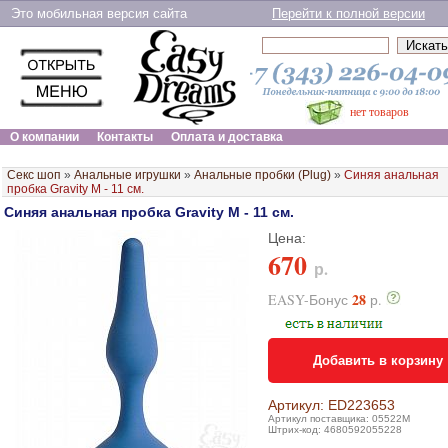
Это мобильная версия сайта
Перейти к полной версии
нет товаров
О компании
Контакты
Оплата и доставка
Секс шоп
»
Анальные игрушки
»
Анальные пробки (Plug)
»
Синяя анальная
пробка Gravity M - 11 см.
Синяя анальная пробка Gravity M - 11 см.
Цена:
670
р.
28
EASY-Бонус
р.
Добавить в корзину
Артикул: ED223653
Артикул поставщика: 05522M
Штрих-код: 4680592055228