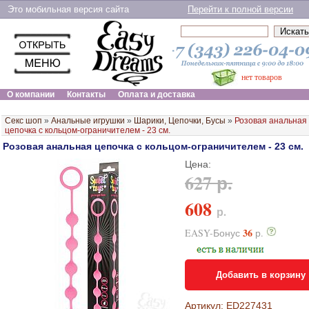
Это мобильная версия сайта
Перейти к полной версии
нет товаров
О компании
Контакты
Оплата и доставка
Секс шоп
»
Анальные игрушки
»
Шарики, Цепочки, Бусы
»
Розовая анальная
цепочка с кольцом-ограничителем - 23 см.
Розовая анальная цепочка с кольцом-ограничителем - 23 см.
Цена:
627 р.
608
р.
36
EASY-Бонус
р.
Добавить в корзину
Артикул: ED227431