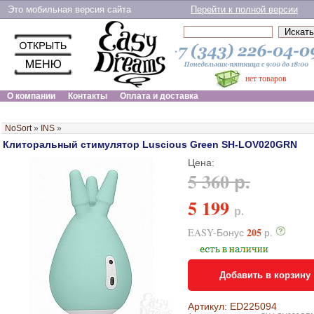
Это мобильная версия сайта
Перейти к полной версии
нет товаров
О компании
Контакты
Оплата и доставка
NoSort
»
INS
»
Клиторальный стимулятор Luscious Green SH-LOV020GRN
Цена:
5 360 р.
5 199
р.
205
EASY-Бонус
р.
Добавить в корзину
Артикул: ED225094