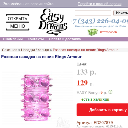
Это мобильная версия сайта
Перейти к полной версии
нет товаров
О компании
Контакты
Оплата и доставка
Секс шоп
»
Насадки / Кольца
»
Розовая насадка на пенис Rings Armour
Розовая насадка на пенис Rings Armour
Цена:
133 р.
129
р.
9
EASY-Бонус
р.
Добавить в корзину
Артикул: ED207879
Артикул поставщика: 0115-11Lola