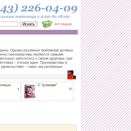
нет товаров
енщины. Однако разумные любовники должны
 именно презервативы являются самыми
ительно заботитесь о своем здоровье, при
ептивах – плохая идея. Презервативы в
удовольствия – таких, как различные
рочные
С "усиками"
4
20