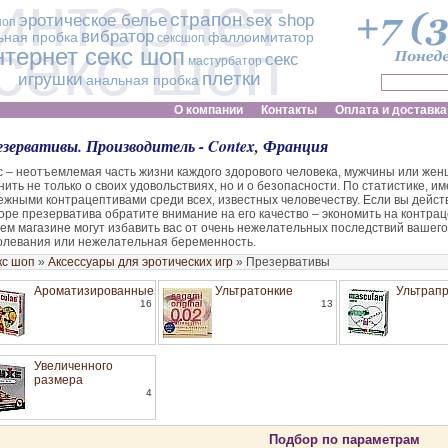
интернет
страпон
эротическое белье
sex shop
шоп
вибратор
ьная пробка
фаллоимитатор
сексшоп
секс шоп
нтернет секс шоп
секс
мастурбатор
плетки
игрушки
анальная пробка
О компании
Контакты
Оплата и доставка
зервативы. Производитель - Contex, Франция
с – неотъемлемая часть жизни каждого здорового человека, мужчины или ж
нить не только о своих удовольствиях, но и о безопасности. По статистике,
ежными контрацептивами среди всех, известных человечеству. Если вы действ
оре презерватива обратите внимание на его качество – экономить на контрац
ем магазине могут избавить вас от очень нежелательных последствий вашего 
олевания или нежелательная беременность.
кс шоп
»
Аксессуары для эротических игр
»
Презервативы
Ароматизированные
Ультратонкие
Ультрап
16
13
Увеличенного
размера
4
Подбор по параметрам