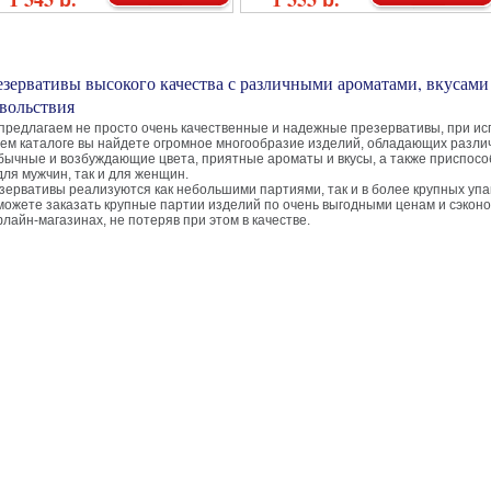
зервативы высокого качества с различными ароматами, вкусами
вольствия
предлагаем не просто очень качественные и надежные презервативы, при исп
ем каталоге вы найдете огромное многообразие изделий, обладающих различ
бычные и возбуждающие цвета, приятные ароматы и вкусы, а также приспос
для мужчин, так и для женщин.
зервативы реализуются как небольшими партиями, так и в более крупных упа
можете заказать крупные партии изделий по очень выгодными ценам и сэкон
лайн-магазинах, не потеряв при этом в качестве.