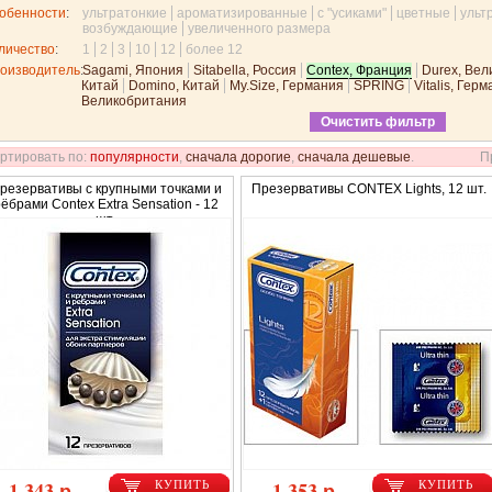
обенности
:
ультратонкие
ароматизированные
с "усиками"
цветные
ульт
возбуждающие
увеличенного размера
личество
:
1
2
3
10
12
более 12
оизводитель
:
Sagami, Япония
Sitabella, Россия
Contex, Франция
Durex, Ве
Китай
Domino, Китай
My.Size, Германия
SPRING
Vitalis, Гер
Великобритания
Очистить фильтр
ртировать по:
популярности
,
сначала дорогие
,
сначала дешевые
.
П
резервативы с крупными точками и
Презервативы CONTEX Lights, 12 шт.
ёбрами Contex Extra Sensation - 12
шт.
1 343 р.
1 353 р.
КУПИТЬ
КУПИТЬ