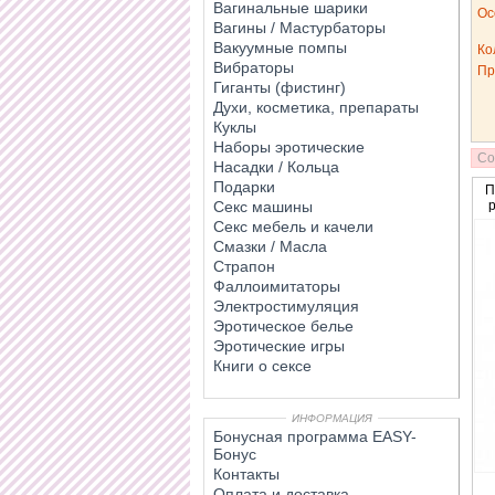
Вагинальные шарики
Ос
Вагины / Мастурбаторы
Вакуумные помпы
Ко
Вибраторы
Пр
Гиганты (фистинг)
Духи, косметика, препараты
Куклы
Наборы эротические
Со
Насадки / Кольца
Подарки
П
Секс машины
р
Секс мебель и качели
Смазки / Масла
Страпон
Фаллоимитаторы
Электростимуляция
Эротическое белье
Эротические игры
Книги о сексе
ИНФОРМАЦИЯ
Бонусная программа EASY-
Бонус
Контакты
Оплата и доставка