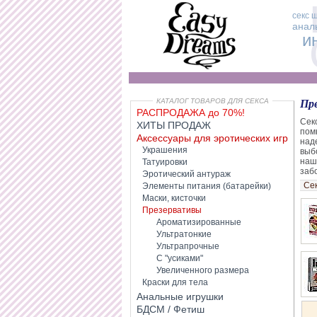
секс 
анал
и
КАТАЛОГ ТОВАРОВ ДЛЯ СЕКСА
Пре
РАСПРОДАЖА до 70%!
Сек
ХИТЫ ПРОДАЖ
пом
Аксессуары для эротических игр
над
Украшения
выб
наш
Татуировки
заб
Эротический антураж
Се
Элементы питания (батарейки)
Маски, кисточки
Презервативы
Ароматизированные
Ультратонкие
Ультрапрочные
С "усиками"
Увеличенного размера
Краски для тела
Анальные игрушки
БДСМ / Фетиш