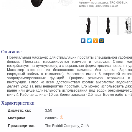
Артикул поставщика: TRC-009BLK
Штрих-код: 4890808181119
Описание
Премиальный массажер для стимуляции простаты специальной удобной
формы. Простата массажируется изнутри и снаружи. Ствол ма
воздействует на нужную зону, а специальная форма кролика позволят у
Массажер выполнен из безопасного силикона без запаха. Заряж
(зарядный кабель в комплекте). Массажер имеет 6 скоростей инте
запрограммированных функций. Графики режимов отражены в 
инструкции. Плюс ко всем достоинствам кролик абсолютно водонеп
делает уход за ним невероятно простым. Его можно использовать даж
ванне или душе (длительность использования под водой рекомендуетс
минут). Рабочая длина - 10 см. Время зарядки - 2,5 часа. Время работы - 2
Характеристики
Диаметр, см:
3.50
Материал:
силикон
Производитель:
The Rabbit Company, США