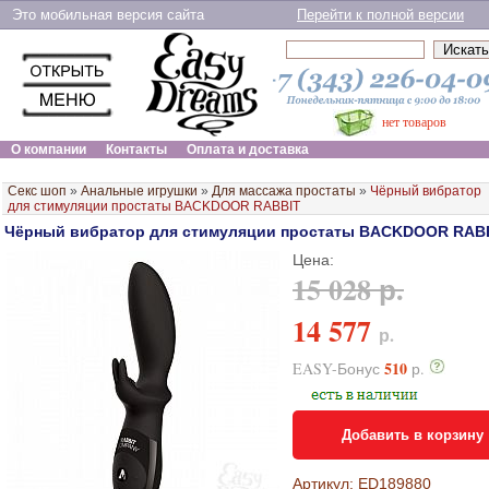
Это мобильная версия сайта
Перейти к полной версии
нет товаров
О компании
Контакты
Оплата и доставка
Секс шоп
»
Анальные игрушки
»
Для массажа простаты
»
Чёрный вибратор
для стимуляции простаты BACKDOOR RABBIT
Чёрный вибратор для стимуляции простаты BACKDOOR RAB
Цена:
15 028 р.
14 577
р.
510
EASY-Бонус
р.
Добавить в корзину
Артикул: ED189880