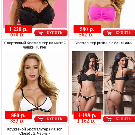
1 220 р.
580 р.
670 р.
562 р.
КУПИТЬ
КУПИТЬ
Спортивный бюстгальтер на мягкой
Бюстгальтер push-up с бантиками
чашке Hustler
880 р.
1 198 р.
853 р.
1 162 р.
КУПИТЬ
КУПИТЬ
Кружевной бюстгальтер (Maison
Close) , S, Черный