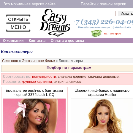
Это мобильная версия сайта
Перейти к полной версии
нет товаров
О компании
Контакты
Оплата и доставка
Бюстгальтеры
Секс шоп
»
Эротическое белье
»
Бюстгальтеры
Подбор по параметрам
Сортировать по:
популярности
,
сначала дорогие
,
сначала дешевые
.
Просмотр:
крупные картинки
,
витрина
,
список
Бюстгальтер push-up с бантиками
Широкий лиф-бандо с надписью
черный 3374black L CQ
стразами Hustler