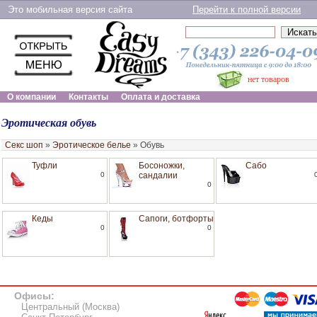
Это мобильная версия сайта
Перейти к полной версии
нет товаров
О компании
Контакты
Оплата и доставка
Эротическая обувь
Секс шоп
»
Эротическое белье
»
Обувь
Туфли
Босоножки,
Сабо
0
сандалии
0
Кеды
Сапоги, ботфорты
0
0
Офисы:
Центральный (Москва)