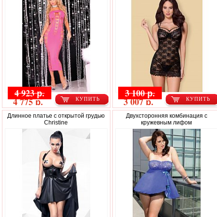
4 923 р.
3 100 р.
4 775 р.
3 007 р.
КУПИТЬ
КУПИТЬ
Длинное платье c открытой грудью
Двухсторонняя комбинация с
Christine
кружевным лифом