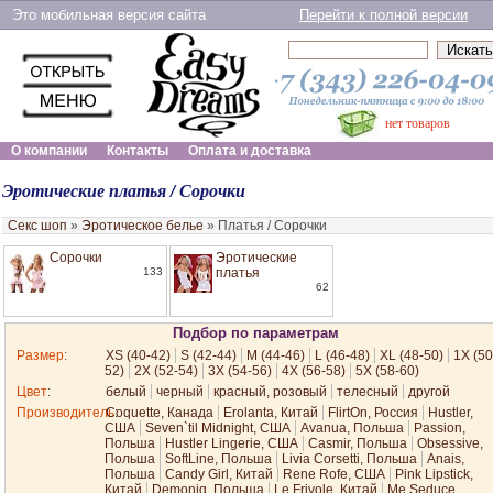
Это мобильная версия сайта
Перейти к полной версии
нет товаров
О компании
Контакты
Оплата и доставка
Эротические платья / Сорочки
Секс шоп
»
Эротическое белье
»
Платья / Сорочки
Сорочки
Эротические
133
платья
62
Подбор по параметрам
Размер
:
XS (40-42)
S (42-44)
M (44-46)
L (46-48)
XL (48-50)
1X (50
52)
2X (52-54)
3X (54-56)
4X (56-58)
5X (58-60)
Цвет
:
белый
черный
красный, розовый
телесный
другой
Производитель
Coquette, Канада
:
Erolanta, Китай
FlirtOn, Россия
Hustler,
США
Seven`til Midnight, США
Avanua, Польша
Passion,
Польша
Hustler Lingerie, США
Casmir, Польша
Obsessive,
Польша
SoftLine, Польша
Livia Corsetti, Польша
Anais,
Польша
Candy Girl, Китай
Rene Rofe, США
Pink Lipstick,
Китай
Demoniq, Польша
Le Frivole, Китай
Me Seduce,