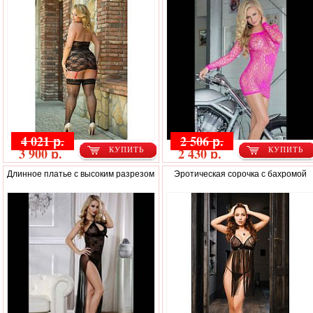
4 021 р.
2 506 р.
3 900 р.
2 430 р.
КУПИТЬ
КУПИТЬ
Длинное платье с высоким разрезом
Эротическая сорочка с бахромой