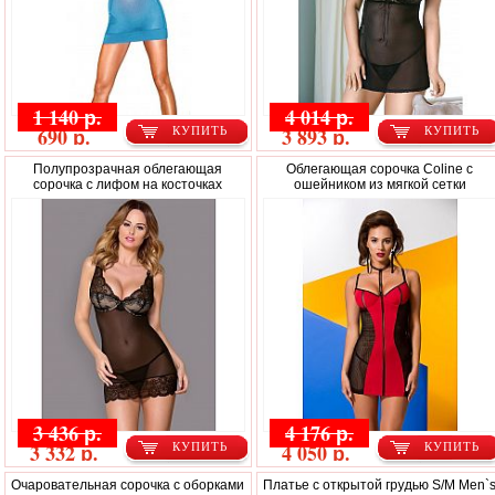
1 140 р.
4 014 р.
690 р.
3 893 р.
КУПИТЬ
КУПИТЬ
Полупрозрачная облегающая
Облегающая сорочка Coline с
сорочка с лифом на косточках
ошейником из мягкой сетки
3 436 р.
4 176 р.
3 332 р.
4 050 р.
КУПИТЬ
КУПИТЬ
Очаровательная сорочка с оборками
Платье с открытой грудью S/M Men`