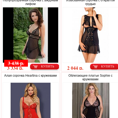
Полупрозрачная сорочка с ажурным
Изысканная сорочка с открытой
лифом
грудью
3 438 р.
3 334 р.
2 044 р.
КУПИТЬ
КУПИТЬ
Алая сорочка Heartina с кружевами
Облегающее платье Sophie с
кружевами