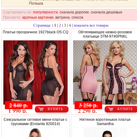
Польша
Сортировать по:
популярности
,
сначала дорогие
,
сначала дешевые
.
Просмотр:
крупные картинки
,
витрина
,
список
Страница: |
|
|
|
|
показать все товары
1
2
3
4
Платье прозрачное 1927black OS CQ
Обтягивающее нежно-розовое
платьице STM-9740PNKL
2 840 р.
3 250 р.
1 990 р.
2 290 р.
КУПИТЬ
КУПИТЬ
Сексуальное сетевое мини-платье c
Нитяное коротенькое платье
трусиками (Erolanta 920014)
Samantha