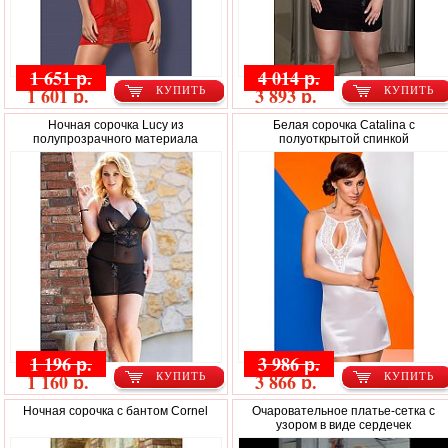
1 651 р.
4 014 р.
1 601 р.
3 893 р.
КУПИТЬ
КУПИТЬ
Ночная сорочка Lucy из
Белая сорочка Catalina с
полупрозрачного материала
полуоткрытой спинкой
1 196 р.
3 986 р.
1 160 р.
3 866 р.
КУПИТЬ
КУПИТЬ
Ночная сорочка с бантом Cornel
Очаровательное платье-сетка с
узором в виде сердечек