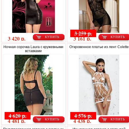
3 259 р.
3 420 р.
3 161 р.
КУПИТЬ
КУПИТЬ
Ночная сорочка Laura с кружевными
Откровенное платье из лент Colette
вставками
4 620 р.
4 576 р.
4 481 р.
4 438 р.
КУПИТЬ
КУПИТЬ