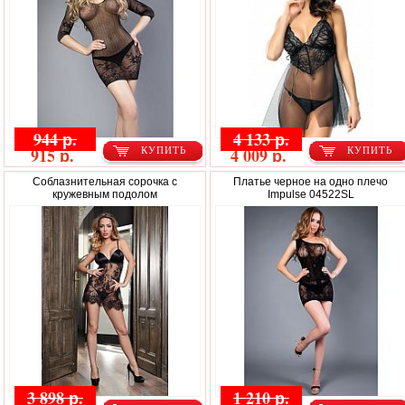
944 р.
4 133 р.
915 р.
4 009 р.
КУПИТЬ
КУПИТЬ
Соблазнительная сорочка с
Платье черное на одно плечо
кружевным подолом
Impulse 04522SL
3 898 р.
1 210 р.