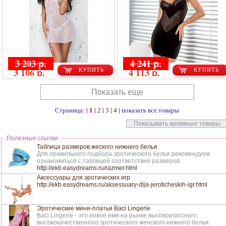
3 203 р.
4 241 р.
3 106 р.
4 113 р.
КУПИТЬ
КУПИТЬ
Показать еще
Страница: |
|
|
|
|
показать все товары
1
2
3
4
Показывать архивные товары
Полезные ссылки
Таблица размеров жеского нижнего белья
Для правильного подбора эротического белья рекомендуем
ознакомиться с таблицей соответствия размеров.
http://ekb.easydreams.ru/razmer.html
Аксессуары для эротических игр
http://ekb.easydreams.ru/aksessuary-dlja-jeroticheskih-igr.html
Эротические мини-платья Baci Lingerie
Baci Lingerie - это новое имя на рынке высококлассного,
высококачественного эротического женского нижнего белья.