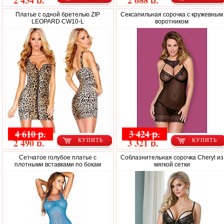
2 434 р.
2 688 р.
Платье с одной бретелью ZIP
Сексапильная сорочка с кружевным
LEOPARD CW10-L
воротником
4 610 р.
3 424 р.
2 490 р.
3 321 р.
КУПИТЬ
КУПИТЬ
Сетчатое голубое платье с
Соблазнительная сорочка Cheryl из
плотными вставками по бокам
мягкой сетки