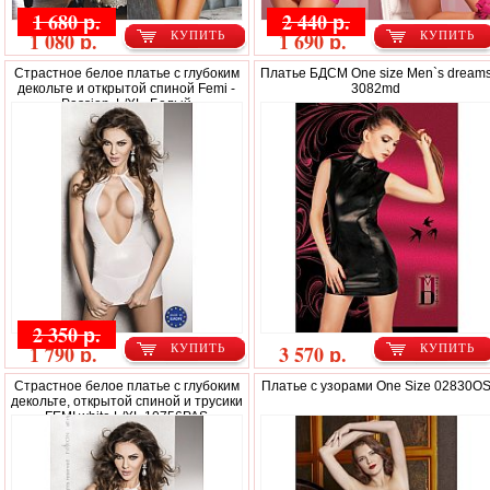
1 680 р.
2 440 р.
1 080 р.
1 690 р.
КУПИТЬ
КУПИТЬ
Страстное белое платье с глубоким
Платье БДСМ One size Men`s dream
декольте и открытой спиной Femi -
3082md
Passion, L/XL, Белый
2 350 р.
1 790 р.
3 570 р.
КУПИТЬ
КУПИТЬ
Страстное белое платье с глубоким
Платье с узорами One Size 02830O
декольте, открытой спиной и трусики
FEMI white L/XL 10756PAS