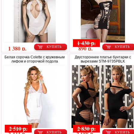
1 430 р.
1 380 р.
890 р.
КУПИТЬ
КУПИТЬ
Белая сорочка Colette с кружевным
Двустороннее платье бунтарки с
лифом и оторочкой подола
вырезами STM-9735PBLK
2 510 р.
2 830 р.
КУПИТЬ
КУПИТЬ