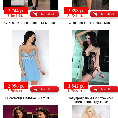
2 744 р.
3 898 р.
2 661 р.
3 781 р.
КУПИТЬ
КУПИТЬ
Соблазнительная сорочка Manoka
Откровенная сорочка Elyshia
2 996 р.
1 842 р.
2 906 р.
1 786 р.
КУПИТЬ
КУПИТЬ
Облегающее платье SEXY DRIVE
Полупрозрачный коротенький
комбинезон с кружевом