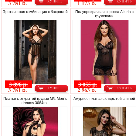
3 781 р.
1 173 р.
КУПИТЬ
КУПИТЬ
Эротическая комбинация с бахромой
Полупрозрачная сорочка Alluria с
кружевами
3 898 р.
3 055 р.
3 781 р.
2 963 р.
КУПИТЬ
КУПИТЬ
Платье с открытой грудью M/L Men`s
Ажурное платье с открытой спиной
dreams 3084md