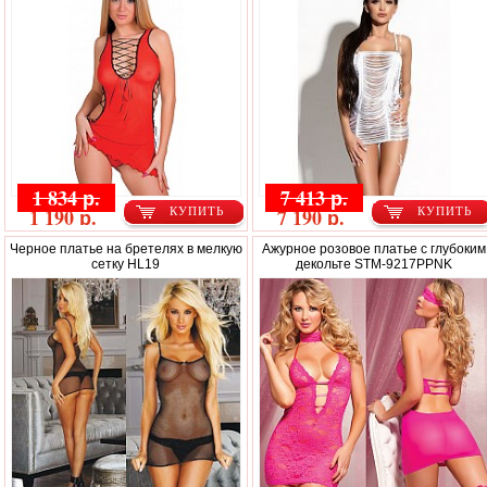
1 834 р.
7 413 р.
1 190 р.
7 190 р.
КУПИТЬ
КУПИТЬ
Черное платье на бретелях в мелкую
Ажурное розовое платье с глубоким
сетку HL19
декольте STM-9217PPNK