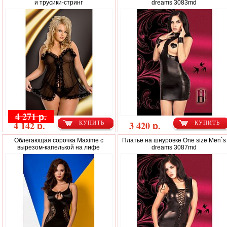
и трусики-стринг
dreams 3083md
4 271 р.
4 142 р.
3 420 р.
КУПИТЬ
КУПИТЬ
Облегающая сорочка Maxime с
Платье на шнуровке One size Men`s
вырезом-капелькой на лифе
dreams 3087md