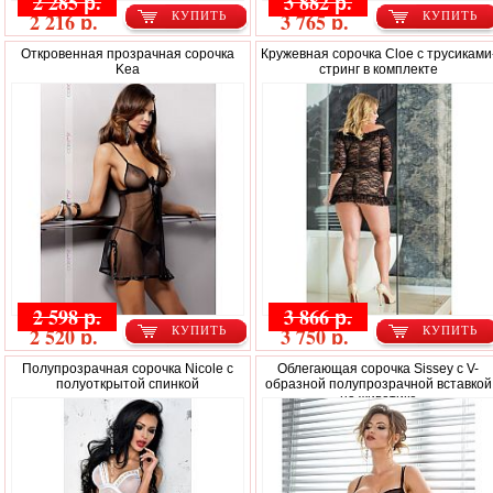
2 285 р.
3 882 р.
2 216 р.
3 765 р.
КУПИТЬ
КУПИТЬ
Откровенная прозрачная сорочка
Кружевная сорочка Cloe с трусиками
Kea
стринг в комплекте
2 598 р.
3 866 р.
2 520 р.
3 750 р.
КУПИТЬ
КУПИТЬ
Полупрозрачная сорочка Nicole с
Облегающая сорочка Sissey с V-
полуоткрытой спинкой
образной полупрозрачной вставкой
на животике