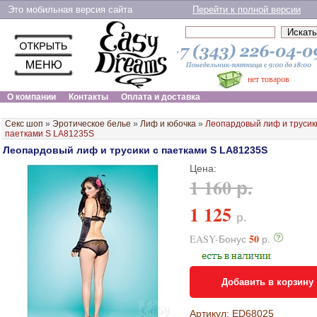
Это мобильная версия сайта
Перейти к полной версии
нет товаров
О компании
Контакты
Оплата и доставка
Секс шоп
»
Эротическое белье
»
Лиф и юбочка
»
Леопардовый лиф и трусик
паетками S LA81235S
Леопардовый лиф и трусики с паетками S LA81235S
Цена:
1 160 р.
1 125
р.
50
EASY-Бонус
р.
Добавить в корзину
Артикул: ED68025