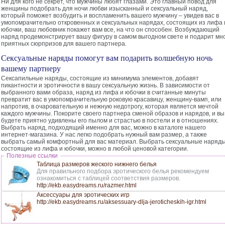
Ни для кого не секрет, что мужчины любят глазами. Это главный повод для
женщины подобрать для ночи любви изысканный и сексуальный наряд,
который поможет возбудить и воспламенить вашего мужчину – увидев вас в
умопомрачительно откровенных и сексуальных нарядах, состоящих из лифа 
юбочки, ваш любовник покажет вам все, на что он способен. Возбуждающий
наряд продемонстрирует вашу фигуру в самом выгодном свете и подарит мн
приятных сюрпризов для вашего партнера.
Сексуальные наряды помогут вам подарить волшебную ночь
вашему партнеру
Сексапильные наряды, состоящие из минимума элементов, добавят
пикантности и эротичности в вашу сексуальную жизнь. В зависимости от
выбранного вами образа, наряд из лифа и юбочки в считанные минуты
превратит вас в умопомрачительную роковую красавицу, женщину-вамп, или
напротив, в очаровательную и нежную недотрогу, которая является мечтой
каждого мужчины. Покорите своего партнера сменой образов и нарядов, и вы
будете приятно удивлены его пылом и страстью в постели и в отношениях.
Выбрать наряд, подходящий именно для вас, можно в каталоге нашего
интернет-магазина. У нас легко подобрать нужный вам размер, а также
выбрать самый комфортный для вас материал. Выбрать сексуальные наряды
состоящие из лифа и юбочки, можно в любой ценовой категории.
Полезные ссылки
Таблица размеров жеского нижнего белья
Для правильного подбора эротического белья рекомендуем
ознакомиться с таблицей соответствия размеров.
http://ekb.easydreams.ru/razmer.html
Аксессуары для эротических игр
http://ekb.easydreams.ru/aksessuary-dlja-jeroticheskih-igr.html