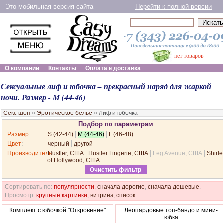
Это мобильная версия сайта
Перейти к полной версии
нет товаров
О компании
Контакты
Оплата и доставка
Сексуальные лиф и юбочка – прекрасный наряд для жаркой
ночи. Размер - M (44-46)
Секс шоп
»
Эротическое белье
»
Лиф и юбочка
Подбор по параметрам
Размер
:
S (42-44)
M (44-46)
L (46-48)
Цвет
:
черный
другой
Производитель
Hustler, США
:
Hustler Lingerie, США
Leg Avenue, США
Shirle
of Hollywood, США
Очистить фильтр
Сортировать по:
популярности
,
сначала дорогие
,
сначала дешевые
.
Просмотр:
крупные картинки
,
витрина
,
список
Комплект с юбочкой "Откровение"
Леопардовые топ-бандо и мини-
юбка